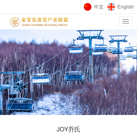
中文
English
Toggle
navigation
JOY乔氏