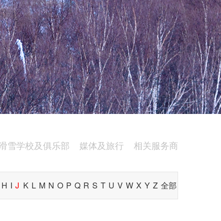
滑雪学校及俱乐部
媒体及旅行
相关服务商
H
I
J
K
L
M
N
O
P
Q
R
S
T
U
V
W
X
Y
Z
全部