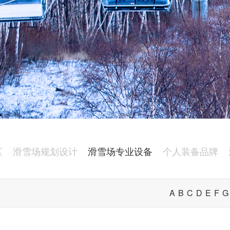
区
滑雪场规划设计
滑雪场专业设备
个人装备品牌
A
B
C
D
E
F
G