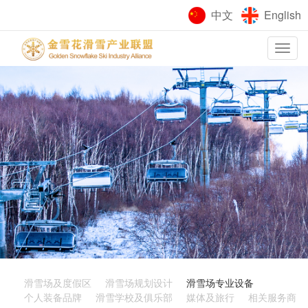
中文
English
Toggle
navigation
滑雪场及度假区
滑雪场规划设计
滑雪场专业设备
个人装备品牌
滑雪学校及俱乐部
媒体及旅行
相关服务商